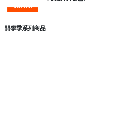
2026 05 26
開學季系列商品
2026 04 07
人才招募
2026 06 05
編一艘菖蒲船，守護全家安康