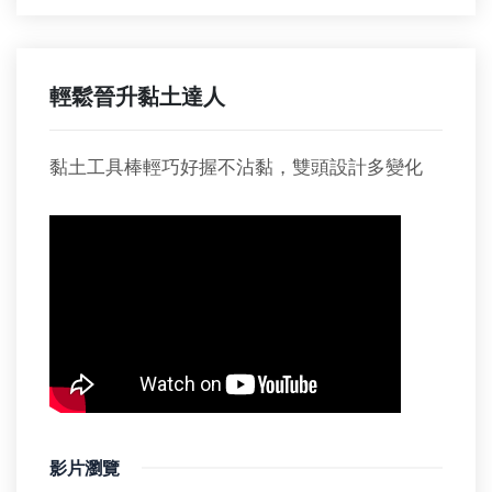
輕鬆晉升黏土達人
黏土工具棒輕巧好握不沾黏，雙頭設計多變化
影片瀏覽