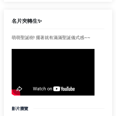
名片夾轉生✨
萌萌聖誕樹! 擺著就有滿滿聖誕儀式感~~
影片瀏覽